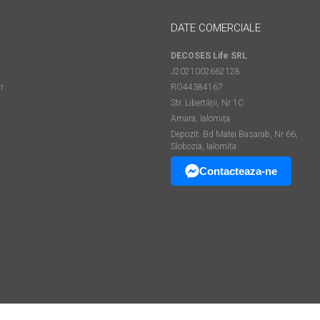
DATE COMERCIALE
DECOSES Life SRL
J2021002662128
r
RO44384167
Str. Libertății, Nr 1C
Amara, Ialomița
Depozit: Bd Matei Basarab, Nr 66,
Slobozia, Ialomita
Contacteaza-ne