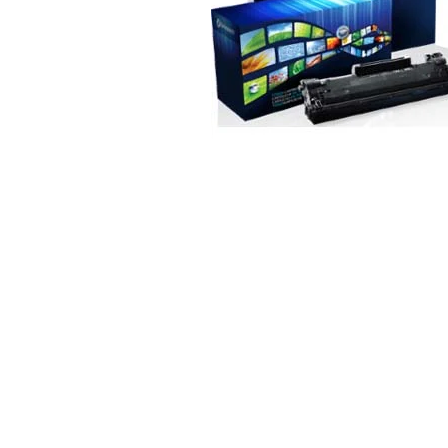
ajutorul unui printer 3D
Dezvoltarea pieții de
imprimante 3D folosite în
industria stomatologică
Evaluarea strategiei de
piață a imprimantelor 3D
până în 2026
Fericirea – starea care nu
poate fi amânată
Cum îți poți îngriji
imprimanta?
Imprimarea 3d în România
Reciclarea hârtiei – mituri
și adevăruri. Unde se
reciclează hârtia în
Fotografi care ne
România?
demonstrează că nu avem
nevoie de echipament
Care tip de imprimantă e
scump pentru a face
mai bun: imprimantele cu
fotografii bune