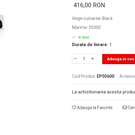
416,00 RON
Alege culoarea
:
Black
Marime
:
25000
In stoc
Durata de livrare:
1
Adauga in cos
Cod Produs:
EP03600
Ai nevoi
La achizitionarea acestui produ
Adauga la Favorite
Cere