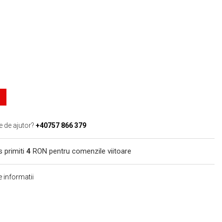
e de ajutor?
+40757 866 379
s primiti
4
RON pentru comenzile viitoare
 informatii