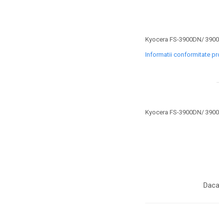
toner sau cele cu rezervor?
Care tip de cartuşe e mai
bun: OEM sau cele
compatibile?
Expediții fotografice – 5
Kyocera FS-3900DN/ 390
locuri secrete din România
Informatii conformitate p
unde să mergi pentru a
Cum să-ți ordonezi eficient
face fotografii
documentele necesare din
casă?
De ce să nu renunți
niciodată la scrisul de
Kyocera FS-3900DN/ 390
mână?
Top 5 cele mai misterioase
fotografii din istorie
Tehnica de birou și
efectele pe care le are
asupra sănătății. Cum
PC-ul, laptopul,
Daca
reduci riscurile?
imprimantele – ce să faci
ca să le prelungești viața?
5 Trenduri principale în