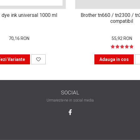
 dye ink universal 1000 ml
Brother tn660 / tn2300 / t
compatibil
70,16 RON
55,92 RON
ezi Variante
Adauga in cos
SOCIAL
Urmareste-ne in social media