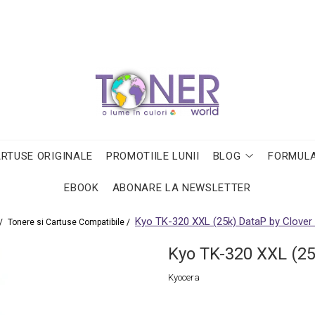
ARTUSE ORIGINALE
PROMOTIILE LUNII
BLOG
FORMULA
EBOOK
ABONARE LA NEWSLETTER
Kyo TK-320 XXL (25k) DataP by Clover
/
Tonere si Cartuse Compatibile /
Kyo TK-320 XXL (25
Kyocera