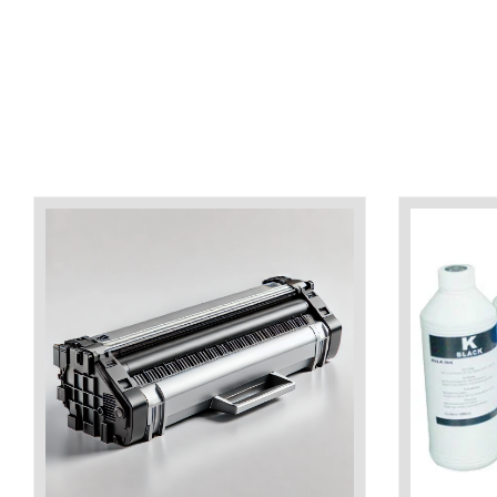
industria imprimării
Tot ce trebuie să cunoști
despre controversa privind
imprimarea armelor de foc
Karst Stone Paper – hârtie
3D
ecologică făcută din piatră
Diferența dintre
imprimantele inkjet și laser.
Ce să alegi?
TOP 5 cele mai rentabile
imprimante moderne
Cum să-ți îmbunătățești
memoria? 7 Tehnici
mnemonice eficiente
Viitorul cărților – e-bookuri
bazate pe descoperiri
și cărți fizice – ce ne
științifice
promit tehnologiile
5 metode pentru a-ți
moderne?
începe diminețile într-un
mod productiv