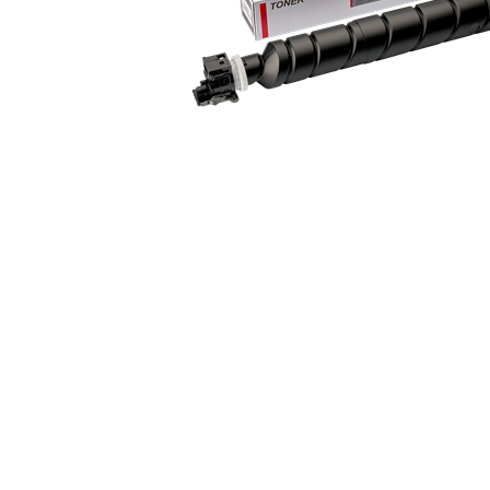
ajutorul unui printer 3D
Dezvoltarea pieții de
imprimante 3D folosite în
industria stomatologică
Evaluarea strategiei de
piață a imprimantelor 3D
până în 2026
Fericirea – starea care nu
poate fi amânată
Cum îți poți îngriji
imprimanta?
Imprimarea 3d în România
Reciclarea hârtiei – mituri
și adevăruri. Unde se
reciclează hârtia în
Fotografi care ne
România?
demonstrează că nu avem
nevoie de echipament
Care tip de imprimantă e
scump pentru a face
mai bun: imprimantele cu
fotografii bune