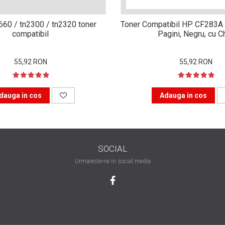
n660 / tn2300 / tn2320 toner
Toner Compatibil HP CF283A 
compatibil
Pagini, Negru, cu C
55,92 RON
55,92 RON
dauga in cos
Adauga in cos
SOCIAL
Urmareste-ne in social media