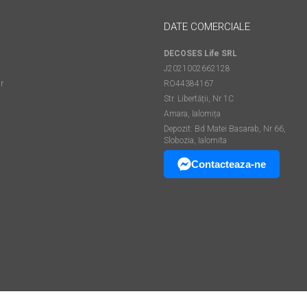
DATE COMERCIALE
DECOSES Life SRL
J2021002662128
r
RO44384167
Str. Libertății, Nr 1C
Amara, Ialomița
Depozit: Bd Matei Basarab, Nr 66,
Slobozia, Ialomita
Contacteaza-ne