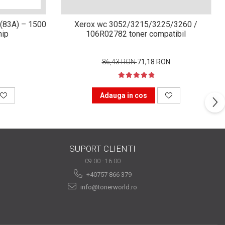
(83A) – 1500
Xerox wc 3052/3215/3225/3260 /
hip
106R02782 toner compatibil
86,43 RON
71,18 RON
Adauga in cos
SUPORT CLIENTI
09:00 - 16:00
+40757 866 379
info@tonerworld.ro