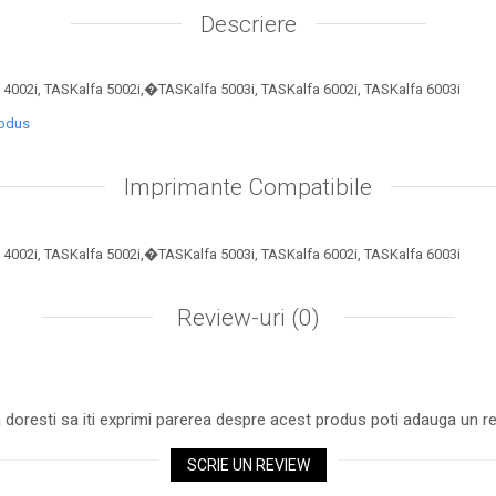
Descriere
4002i, TASKalfa 5002i,�TASKalfa 5003i, TASKalfa 6002i, TASKalfa 6003i
rodus
Imprimante Compatibile
4002i, TASKalfa 5002i,�TASKalfa 5003i, TASKalfa 6002i, TASKalfa 6003i
Review-uri
(0)
 doresti sa iti exprimi parerea despre acest produs poti adauga un re
SCRIE UN REVIEW