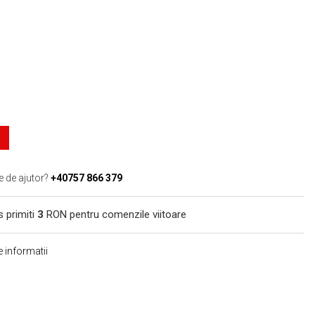
e de ajutor?
+40757 866 379
s primiti
3
RON pentru comenzile viitoare
 informatii