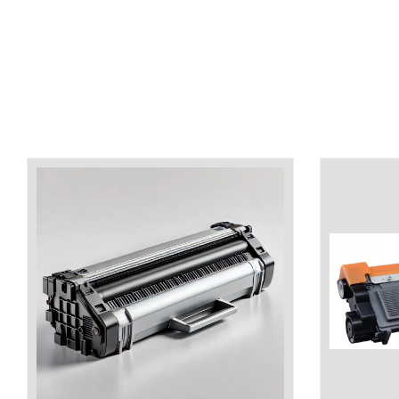
industria imprimării
Tot ce trebuie să cunoști
despre controversa privind
imprimarea armelor de foc
Karst Stone Paper – hârtie
3D
ecologică făcută din piatră
Diferența dintre
imprimantele inkjet și laser.
Ce să alegi?
TOP 5 cele mai rentabile
imprimante moderne
Cum să-ți îmbunătățești
memoria? 7 Tehnici
mnemonice eficiente
Viitorul cărților – e-bookuri
bazate pe descoperiri
și cărți fizice – ce ne
științifice
promit tehnologiile
5 metode pentru a-ți
moderne?
începe diminețile într-un
mod productiv