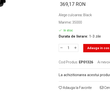
369,17 RON
Alege culoarea
:
Black
Marime
:
35000
In stoc
Durata de livrare:
1-3 zile
Adauga in cos
Cod Produs:
EP01326
Ai nevoi
La achizitionarea acestui produ
Adauga la Favorite
Cere