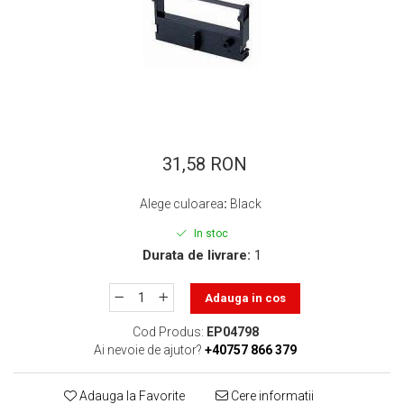
ajutorul unui printer 3D
Dezvoltarea pieții de
imprimante 3D folosite în
industria stomatologică
Evaluarea strategiei de
piață a imprimantelor 3D
până în 2026
Fericirea – starea care nu
poate fi amânată
31,58 RON
Cum îți poți îngriji
imprimanta?
Alege culoarea
:
Black
Imprimarea 3d în România
In stoc
Durata de livrare:
1
Reciclarea hârtiei – mituri
și adevăruri. Unde se
Adauga in cos
reciclează hârtia în
Fotografi care ne
România?
Cod Produs:
EP04798
demonstrează că nu avem
Ai nevoie de ajutor?
+40757 866 379
nevoie de echipament
Care tip de imprimantă e
scump pentru a face
mai bun: imprimantele cu
Adauga la Favorite
Cere informatii
fotografii bune