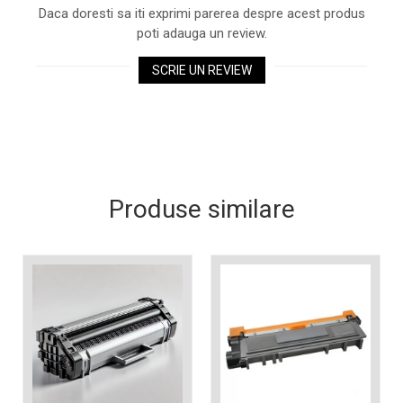
industria imprimării
Daca doresti sa iti exprimi parerea despre acest produs
poti adauga un review.
Tot ce trebuie să cunoști
despre controversa privind
SCRIE UN REVIEW
imprimarea armelor de foc
Karst Stone Paper – hârtie
3D
ecologică făcută din piatră
Diferența dintre
imprimantele inkjet și laser.
Ce să alegi?
TOP 5 cele mai rentabile
Produse similare
imprimante moderne
Cum să-ți îmbunătățești
memoria? 7 Tehnici
mnemonice eficiente
Viitorul cărților – e-bookuri
bazate pe descoperiri
și cărți fizice – ce ne
științifice
promit tehnologiile
5 metode pentru a-ți
moderne?
începe diminețile într-un
mod productiv