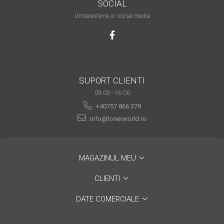
SOCIAL
are nevoie de ajutor
Urmareste-ne in social media
Fă o alegere corectă
pentru durabilitatea
funcționării unei
Cum să redai culoare
imprimante
clipelor din viața ta?
SUPORT CLIENTI
Comerț electronic –
09:00 - 16:00
avantaje
+40757 866 379
Ai nevoie de o imprimantă?
info@tonerworld.ro
Fii atent la câteva detalii
înainte de a achiziționa una
Fii în pas cu noile tehnologii
pentru confortul de zi cu zi
MAGAZINUL MEU
Transformăm strigătul
CLIENTI
disperării S.O.S. în S.O.N.
DATE COMERCIALE
Top 5 cele mai necesare
gadgeturi pentru a ușura