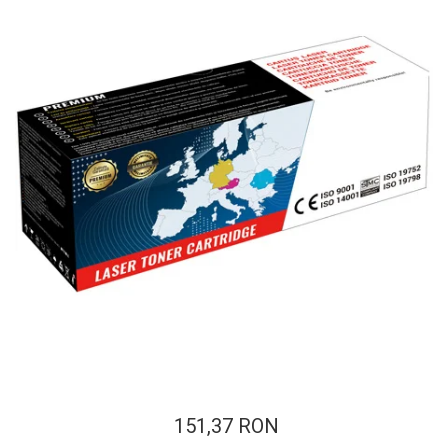
ajutorul unui printer 3D
Dezvoltarea pieții de
imprimante 3D folosite în
industria stomatologică
Evaluarea strategiei de
piață a imprimantelor 3D
până în 2026
Fericirea – starea care nu
poate fi amânată
Cum îți poți îngriji
imprimanta?
Imprimarea 3d în România
Reciclarea hârtiei – mituri
și adevăruri. Unde se
reciclează hârtia în
Fotografi care ne
România?
demonstrează că nu avem
nevoie de echipament
Care tip de imprimantă e
scump pentru a face
151,37 RON
mai bun: imprimantele cu
fotografii bune