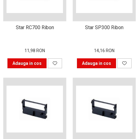
industria imprimării
Tot ce trebuie să cunoști
despre controversa privind
Star RC700 Ribon
Star SP300 Ribon
imprimarea armelor de foc
Karst Stone Paper – hârtie
3D
ecologică făcută din piatră
Diferența dintre
11,98 RON
14,16 RON
imprimantele inkjet și laser.
Adauga in cos
Adauga in cos
Ce să alegi?
TOP 5 cele mai rentabile
imprimante moderne
Cum să-ți îmbunătățești
memoria? 7 Tehnici
mnemonice eficiente
Viitorul cărților – e-bookuri
bazate pe descoperiri
și cărți fizice – ce ne
științifice
promit tehnologiile
5 metode pentru a-ți
moderne?
începe diminețile într-un
mod productiv