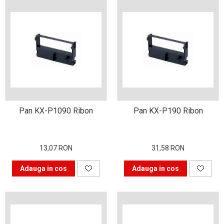
viața din secolul XXI
Sfaturi interesante pentru
a ne simţi la locul de muncă
“ca acasă”!
Tehnologia şi puterea ei de
a schimba lumea
Idei de cadouri inspirate
pentru pasionații de
tehnologie
Calitate mai bună cu
imprimanta laser color
Pan KX-P1090 Ribon
Pan KX-P190 Ribon
Tipurile de cartușe și
particularitățile acestora
13,07 RON
31,58 RON
Ce tip de scanner să alegi
în funcție de afacerea ta
Adauga in cos
Adauga in cos
De ce alegi o
multifuncțională laser
color?
Prin ce se face important