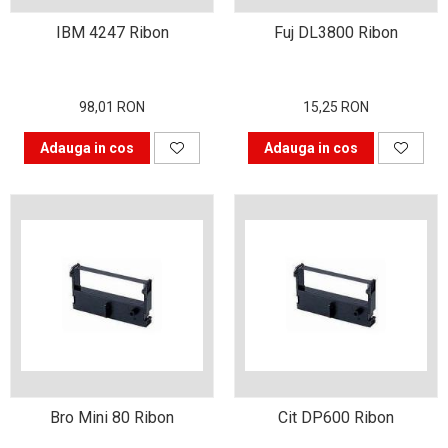
Alegerea corectă a
cartușului pentru
IBM 4247 Ribon
Fuj DL3800 Ribon
imprimantă
Patru sfaturi pentru
alegerea unei imprimante
98,01 RON
15,25 RON
De ce să cumpărăm cartușe
Adauga in cos
Adauga in cos
compatibile?
Care sunt alternativele
pentru clasicul album foto?
Revoluția industrială cu
imprimantele 3d
Trucuri pentru a obține
fotografii de familie reușite
Haine 3d realizate la
imprimantă
Bro Mini 80 Ribon
Cit DP600 Ribon
Cum îți poți decora casa cu
un buget redus