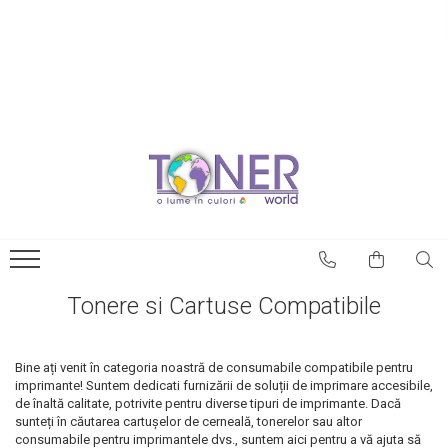
Tonere si Cartuse Compatibile
Blog
Cartuse Copiator
Tonerele originale –
avantaje
Cartuse Inkjet
Prima comună cu case
Cartuse Laser
imprimate 3D
Cerneala
Este posibilă printarea 3D a
Riboane
magneților?
Toner Refil
NASA utilizează
Tonere si Cartuse Compatibile
imprimantele 3D pentru a
Tonere si Cartuse Fara
crea roboți spațiali
Ambalaj - NOI, SIGILATE
Cum poți utiliza
Bine ați venit în categoria noastră de consumabile compatibile pentru
imprimantele 3D pentru
imprimante! Suntem dedicati furnizării de soluții de imprimare accesibile,
decorarea casei
de înaltă calitate, potrivite pentru diverse tipuri de imprimante. Dacă
Catedrala Notre Dame ar
sunteți în căutarea cartușelor de cerneală, tonerelor sau altor
putea fi renovată cu
consumabile pentru imprimantele dvs., suntem aici pentru a vă ajuta să