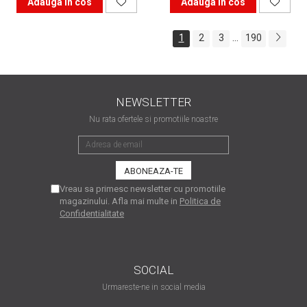
Adauga in cos
Adauga in cos
...
1
2
3
190
NEWSLETTER
Nu rata ofertele si promotiile noastre
Vreau sa primesc newsletter cu promotiile
magazinului. Afla mai multe in
Politica de
Confidentialitate
SOCIAL
Urmareste-ne in social media