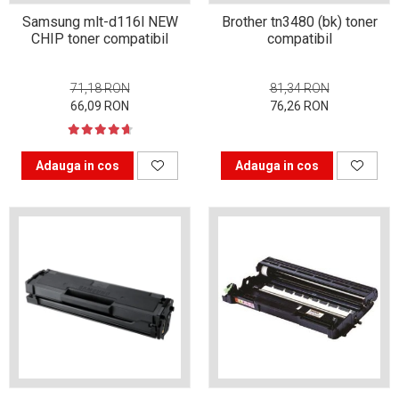
procesul de Refill Toner
Samsung mlt-d116l NEW
Brother tn3480 (bk) toner
pentru imprimare?
Sfaturi pentru pregătirea
CHIP toner compatibil
compatibil
de sesiune
71,18 RON
81,34 RON
5 Idei de afaceri în era
66,09 RON
76,26 RON
digitală
5 Idei de afaceri în era
digitală
Adauga in cos
Adauga in cos
Copiatorul Xerox 914 – cel
mai de succes spion al
timpurilor
Imprimante laser sau
inkjet?
Cum alegi copiatorul pentru
birou?
Tipuri de imprimante
Alegerea scannerului