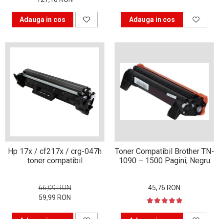
Adauga in cos
Adauga in cos
Hp 17x / cf217x / crg-047h
Toner Compatibil Brother TN-
toner compatibil
1090 – 1500 Pagini, Negru
66,09 RON
45,76 RON
59,99 RON