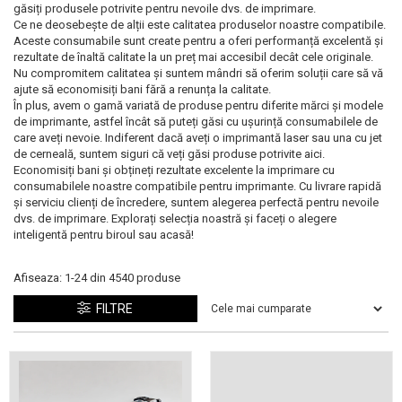
ajutorul unui printer 3D
găsiți produsele potrivite pentru nevoile dvs. de imprimare.
Dezvoltarea pieții de
Ce ne deosebește de alții este calitatea produselor noastre compatibile.
imprimante 3D folosite în
Aceste consumabile sunt create pentru a oferi performanță excelentă și
industria stomatologică
rezultate de înaltă calitate la un preț mai accesibil decât cele originale.
Evaluarea strategiei de
Nu compromitem calitatea și suntem mândri să oferim soluții care să vă
piață a imprimantelor 3D
ajute să economisiți bani fără a renunța la calitate.
În plus, avem o gamă variată de produse pentru diferite mărci și modele
până în 2026
Fericirea – starea care nu
de imprimante, astfel încât să puteți găsi cu ușurință consumabilele de
care aveți nevoie. Indiferent dacă aveți o imprimantă laser sau una cu jet
poate fi amânată
de cerneală, suntem siguri că veți găsi produse potrivite aici.
Economisiți bani și obțineți rezultate excelente la imprimare cu
Cum îți poți îngriji
consumabilele noastre compatibile pentru imprimante. Cu livrare rapidă
imprimanta?
și serviciu clienți de încredere, suntem alegerea perfectă pentru nevoile
dvs. de imprimare. Explorați selecția noastră și faceți o alegere
Imprimarea 3d în România
inteligentă pentru biroul sau acasă!
Reciclarea hârtiei – mituri
Afiseaza:
1-
24
din
4540
produse
și adevăruri. Unde se
reciclează hârtia în
FILTRE
Fotografi care ne
România?
demonstrează că nu avem
nevoie de echipament
Care tip de imprimantă e
scump pentru a face
mai bun: imprimantele cu
fotografii bune