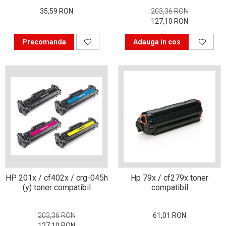
35,59 RON
203,36 RON
Bucură-te mai mult timp de
127,10 RON
imprimanta ta. Învață s-o
folosești corect.
Precomanda
Adauga in cos
În căutarea cartușului
perfect
Istoria imprimantei
HP 201x / cf402x / crg-045h
Hp 79x / cf279x toner
(y) toner compatibil
compatibil
203,36 RON
61,01 RON
127,10 RON