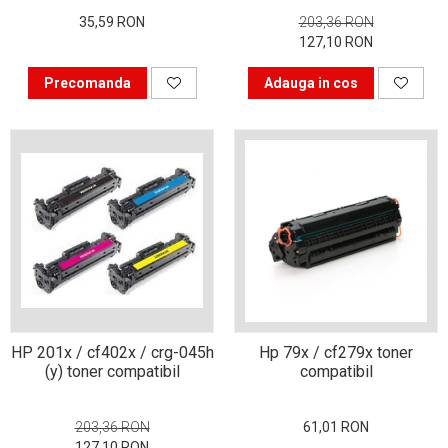
35,59 RON
203,36 RON
Bucură-te mai mult timp de
127,10 RON
imprimanta ta. Învață s-o
folosești corect.
Precomanda
Adauga in cos
În căutarea cartușului
perfect
Istoria imprimantei
HP 201x / cf402x / crg-045h
Hp 79x / cf279x toner
(y) toner compatibil
compatibil
203,36 RON
61,01 RON
127,10 RON