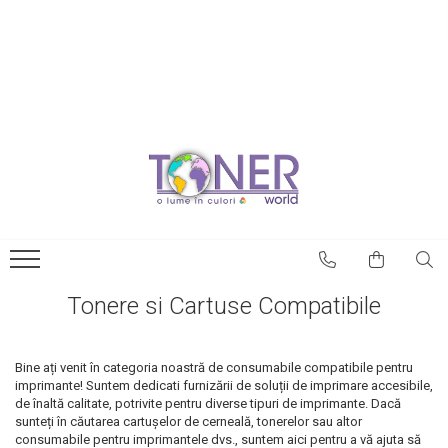
Tonere si Cartuse Compatibile
Blog
Cartuse Copiator
Tonerele originale –
avantaje
Cartuse Inkjet
Prima comună cu case
Cartuse Laser
imprimate 3D
Cerneala
Este posibilă printarea 3D a
Riboane
magneților?
Toner Refil
NASA utilizează
Tonere si Cartuse Compatibile
imprimantele 3D pentru a
Tonere si Cartuse Fara
crea roboți spațiali
Ambalaj - NOI, SIGILATE
Cum poți utiliza
Bine ați venit în categoria noastră de consumabile compatibile pentru
imprimantele 3D pentru
imprimante! Suntem dedicati furnizării de soluții de imprimare accesibile,
decorarea casei
de înaltă calitate, potrivite pentru diverse tipuri de imprimante. Dacă
Catedrala Notre Dame ar
sunteți în căutarea cartușelor de cerneală, tonerelor sau altor
putea fi renovată cu
consumabile pentru imprimantele dvs., suntem aici pentru a vă ajuta să