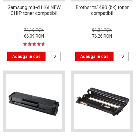
procesul de Refill Toner
Samsung mlt-d116l NEW
Brother tn3480 (bk) toner
pentru imprimare?
Sfaturi pentru pregătirea
CHIP toner compatibil
compatibil
de sesiune
71,18 RON
81,34 RON
5 Idei de afaceri în era
66,09 RON
76,26 RON
digitală
5 Idei de afaceri în era
digitală
Adauga in cos
Adauga in cos
Copiatorul Xerox 914 – cel
mai de succes spion al
timpurilor
Imprimante laser sau
inkjet?
Cum alegi copiatorul pentru
birou?
Tipuri de imprimante
Alegerea scannerului