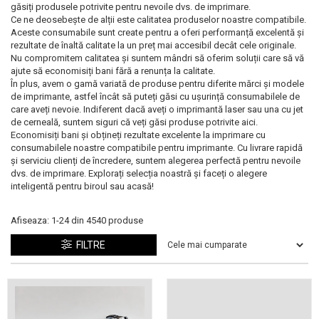
ajutorul unui printer 3D
găsiți produsele potrivite pentru nevoile dvs. de imprimare.
Dezvoltarea pieții de
Ce ne deosebește de alții este calitatea produselor noastre compatibile.
imprimante 3D folosite în
Aceste consumabile sunt create pentru a oferi performanță excelentă și
industria stomatologică
rezultate de înaltă calitate la un preț mai accesibil decât cele originale.
Evaluarea strategiei de
Nu compromitem calitatea și suntem mândri să oferim soluții care să vă
piață a imprimantelor 3D
ajute să economisiți bani fără a renunța la calitate.
În plus, avem o gamă variată de produse pentru diferite mărci și modele
până în 2026
Fericirea – starea care nu
de imprimante, astfel încât să puteți găsi cu ușurință consumabilele de
care aveți nevoie. Indiferent dacă aveți o imprimantă laser sau una cu jet
poate fi amânată
de cerneală, suntem siguri că veți găsi produse potrivite aici.
Economisiți bani și obțineți rezultate excelente la imprimare cu
Cum îți poți îngriji
consumabilele noastre compatibile pentru imprimante. Cu livrare rapidă
imprimanta?
și serviciu clienți de încredere, suntem alegerea perfectă pentru nevoile
dvs. de imprimare. Explorați selecția noastră și faceți o alegere
Imprimarea 3d în România
inteligentă pentru biroul sau acasă!
Reciclarea hârtiei – mituri
Afiseaza:
1-
24
din
4540
produse
și adevăruri. Unde se
reciclează hârtia în
FILTRE
Fotografi care ne
România?
demonstrează că nu avem
nevoie de echipament
Care tip de imprimantă e
scump pentru a face
mai bun: imprimantele cu
fotografii bune