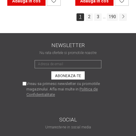
Adauga in cos
Adauga in cos
...
1
2
3
190
NEWSLETTER
Nu rata ofertele si promotiile noastre
Vreau sa primesc newsletter cu promotiile
magazinului. Afla mai multe in
Politica de
Confidentialitate
SOCIAL
Urmareste-ne in social media