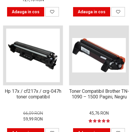
Adauga in cos
Adauga in cos
Hp 17x / cf217x / crg-047h
Toner Compatibil Brother TN-
toner compatibil
1090 – 1500 Pagini, Negru
66,09 RON
45,76 RON
59,99 RON